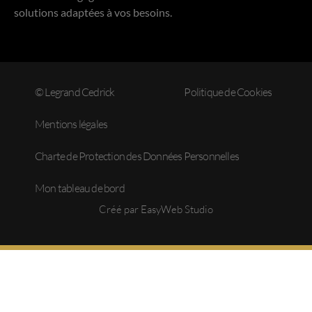
solutions adaptées à vos besoins.
© Legrand Cedrick
Politique de Cookies
Mentions légales
Charte de Protection des Données Personnelles
Mon tableau de bord
Créé par EasyWeb Studio